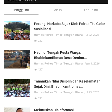
Minggu ini
Bulan ini
Tahun ini
Perangi Narkoba Sejak Dini: Polres Ttu Gelar
Sosialisasi...
Humas Polres Timor Tengah Utara
Jul 22, 2026
232
Hadir di Tengah Pesta Warga,
Bhabinkamtibmas Desa Oenino...
Humas Polres Timor Tengah Utara
Agu 1, 2026
137
Tanamkan Nilai Disiplin dan Keselamatan
Sejak Dini, Bhabinkamtibmas...
Humas Polres Timor Tengah Utara
Jul 23, 2026
133
Meluruskan Disinformasi