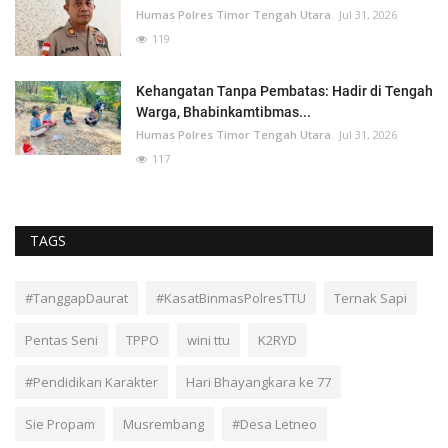
Humas Polres Timor Tengah Utara
Jul 31, 2026
119
Kehangatan Tanpa Pembatas: Hadir di Tengah
Warga, Bhabinkamtibmas...
Humas Polres Timor Tengah Utara
Jul 31, 2026
117
TAGS
#TanggapDaurat
#KasatBinmasPolresTTU
Ternak Sapi
Pentas Seni
TPPO
wini ttu
K2RYD
#Pendidikan Karakter
Hari Bhayangkara ke 77
Sie Propam
Musrembang
#Desa Letneo