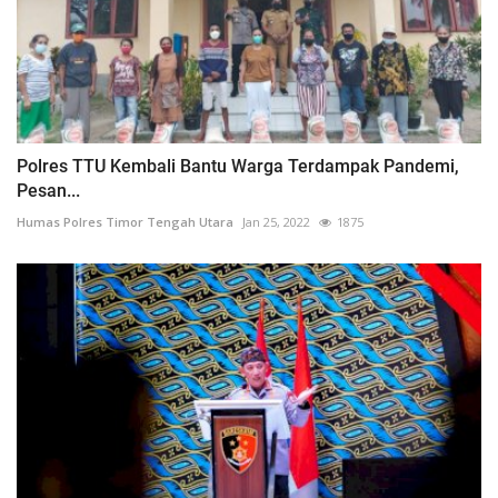
Polres TTU Kembali Bantu Warga Terdampak Pandemi,
Pesan...
Humas Polres Timor Tengah Utara
Jan 25, 2022
1875