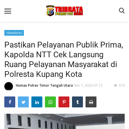
Headlines
Pastikan Pelayanan Publik Prima,
Beranda
Kapolda NTT Cek Langsung
Terms & Conditions
Ruang Pelayanan Masyarakat di
Reskrim
Polresta Kupang Kota
Binkam
Humas Polres Timor Tengah Utara
Mei 7, 2026 07:13
310
Lantas
OPINI