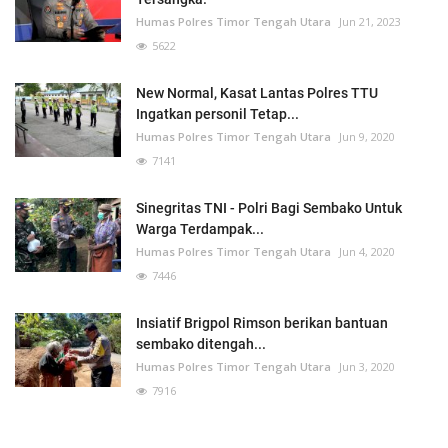
Humas Polres Timor Tengah Utara
Jun 21, 2023
5622
New Normal, Kasat Lantas Polres TTU
Ingatkan personil Tetap...
Humas Polres Timor Tengah Utara
Jun 9, 2020
7141
Sinegritas TNI - Polri Bagi Sembako Untuk
Warga Terdampak...
Humas Polres Timor Tengah Utara
Jun 4, 2020
7446
Insiatif Brigpol Rimson berikan bantuan
sembako ditengah...
Humas Polres Timor Tengah Utara
Jun 3, 2020
7916