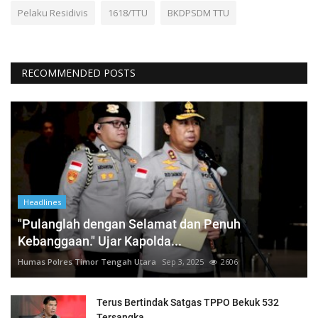
Pelaku Residivis
1618/TTU
BKDPSDM TTU
RECOMMENDED POSTS
Headlines
"Pulanglah dengan Selamat dan Penuh
Kebanggaan." Ujar Kapolda...
Humas Polres Timor Tengah Utara
Sep 3, 2025
2606
Terus Bertindak Satgas TPPO Bekuk 532
Tersangka.