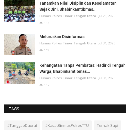
Tanamkan Nilai Disiplin dan Keselamatan
Sejak Dini, Bhabinkamtibmas...
Humas Polres Timor Tengah Utara
Jul 23, 2026
133
Meluruskan Disinformasi
Humas Polres Timor Tengah Utara
Jul 31, 2026
119
Kehangatan Tanpa Pembatas: Hadir di Tengah
Warga, Bhabinkamtibmas...
Humas Polres Timor Tengah Utara
Jul 31, 2026
117
TAGS
#TanggapDaurat
#KasatBinmasPolresTTU
Ternak Sapi