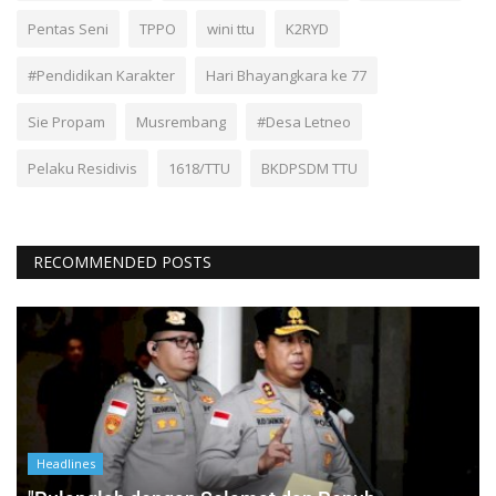
Pentas Seni
TPPO
wini ttu
K2RYD
#Pendidikan Karakter
Hari Bhayangkara ke 77
Sie Propam
Musrembang
#Desa Letneo
Pelaku Residivis
1618/TTU
BKDPSDM TTU
RECOMMENDED POSTS
Headlines