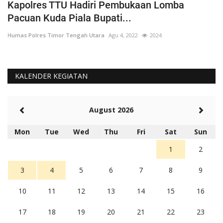
Kapolres TTU Hadiri Pembukaan Lomba
P
Pacuan Kuda Piala Bupati...
S
Humas Polres Timor Tengah Utara
Agu 4, 2022
2024
Hu
KALENDER KEGIATAN
August 2026
Mon
Tue
Wed
Thu
Fri
Sat
Sun
1
2
3
4
5
6
7
8
9
10
11
12
13
14
15
16
17
18
19
20
21
22
23