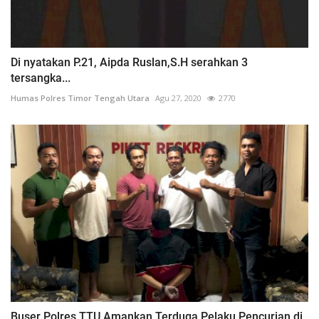
Di nyatakan P.21, Aipda Ruslan,S.H serahkan 3
tersangka...
Humas Polres Timor Tengah Utara
Agu 27, 2020
2770
Buser Polres TTU Amankan Terduga Pelaku Pencurian di