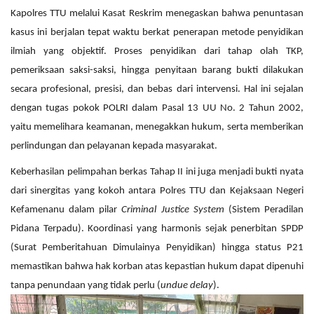
Kapolres TTU melalui Kasat Reskrim menegaskan bahwa penuntasan
kasus ini berjalan tepat waktu berkat penerapan metode penyidikan
ilmiah yang objektif. Proses penyidikan dari tahap olah TKP,
pemeriksaan saksi-saksi, hingga penyitaan barang bukti dilakukan
secara profesional, presisi, dan bebas dari intervensi. Hal ini sejalan
dengan tugas pokok POLRI dalam Pasal 13 UU No. 2 Tahun 2002,
yaitu memelihara keamanan, menegakkan hukum, serta memberikan
perlindungan dan pelayanan kepada masyarakat.
Keberhasilan pelimpahan berkas Tahap II ini juga menjadi bukti nyata
dari sinergitas yang kokoh antara Polres TTU dan Kejaksaan Negeri
Kefamenanu dalam pilar
Criminal Justice System
(Sistem Peradilan
Pidana Terpadu). Koordinasi yang harmonis sejak penerbitan SPDP
(Surat Pemberitahuan Dimulainya Penyidikan) hingga status P21
memastikan bahwa hak korban atas kepastian hukum dapat dipenuhi
tanpa penundaan yang tidak perlu (
undue delay
).