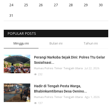
24
25
26
27
28
29
30
31
POPULAR POSTS
Minggu ini
Bulan ini
Tahun ini
Perangi Narkoba Sejak Dini: Polres Ttu Gelar
Sosialisasi...
Humas Polres Timor Tengah Utara
Jul 22, 2026
232
Hadir di Tengah Pesta Warga,
Bhabinkamtibmas Desa Oenino...
Humas Polres Timor Tengah Utara
Agu 1, 2026
137