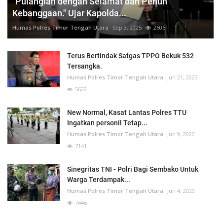
"Pulanglah dengan Selamat dan Penuh
Kebanggaan." Ujar Kapolda...
Humas Polres Timor Tengah Utara
Sep 3, 2025
2606
Terus Bertindak Satgas TPPO Bekuk 532
Tersangka.
Humas Polres Timor Tengah Utara
Jun 21, 2023
5622
New Normal, Kasat Lantas Polres TTU
Ingatkan personil Tetap...
Humas Polres Timor Tengah Utara
Jun 9, 2020
7141
Sinegritas TNI - Polri Bagi Sembako Untuk
Warga Terdampak...
Humas Polres Timor Tengah Utara
Jun 4, 2020
7446