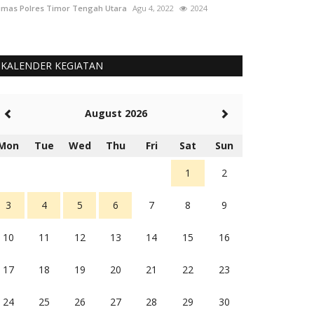
mas Polres Timor Tengah Utara
Agu 4, 2022
2024
Humas Polres Tim
KALENDER KEGIATAN
August 2026
Mon
Tue
Wed
Thu
Fri
Sat
Sun
1
2
3
4
5
6
7
8
9
10
11
12
13
14
15
16
17
18
19
20
21
22
23
24
25
26
27
28
29
30