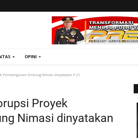
NTAS
OPINI
ek Pembangunan Embung Nimasi dinyatakan P-21
orupsi Proyek
g Nimasi dinyatakan