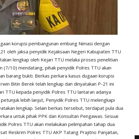
dugaan korupsi pembangunan embung Nimasi dengan
P-21 oleh jaksa penyidik Kejaksaan Negeri Kabupaten TTU
takan lengkap oleh Kejari TTU melalui proses penelitian
in (7/10) mendatang, pihak penyidik Polres TTU akan
an barang bukti. Berkas perkara kasus dugaan korupsi
n Bitin Berek telah lengkap dan dinyatakan P-21 ini
ejari TTU kepada penyidik Polres TTU lantaran adanya
 petunjuk lebih lanjut, Penyidik Polres TTU melengkapi
atakan lengkap. Selain berkas tersebut, terdapat pula dua
erkara untuk pihak PPK dan Konsultan Pengawas. Sesuai
yidik Polres TTU akan melakukan pelimpahan tahap dua
asat Reskrim Polres TTU AKP Tatang Prajitno Panjaitan,