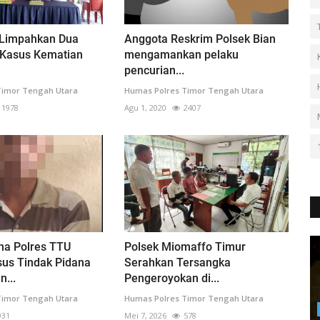
 Limpahkan Dua
Anggota Reskrim Polsek Bian
Kasus Kematian
mengamankan pelaku
pencurian...
Timor Tengah Utara
Humas Polres Timor Tengah Utara
1978
Agu 1, 2020
2407
na Polres TTU
Polsek Miomaffo Timur
sus Tindak Pidana
Serahkan Tersangka
...
Pengeroyokan di...
Timor Tengah Utara
Humas Polres Timor Tengah Utara
931
Mei 7, 2026
578