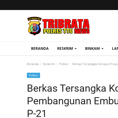
BERANDA
RESKRIM
BINKAM
LA
Beranda
Reskrim
Pidkor
Berkas Tersangka Korupsi Proy
Pidkor
Berkas Tersangka K
Pembangunan Embun
P-21