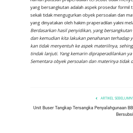
Nop 2, 2020
2244
Humas Polres Timor Tengah Utara
Nop 3, 2019
yang bersangkutan adalah aspek prosedur formil 
sekali tidak mengugurkan obyek persoalan dan mat
yang dinyatakan oleh hakim praperadilan yakni mel
Berdasarkan hasil penyidikan, yang bersangkutan 
dan kemudian kita lakukan penahanan terhadap ya
kan tidak menyentuh ke aspek materiilnya, sehing
tindak lanjuti. Yang kemarin dipraperadilankan y
Sementara obyek persoalan dan materinya tidak 
ARTIKEL SEBELUMN
Unit Buser Tangkap Tersangka Penyalahgunaan B
Bersubsi