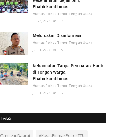
Keselamatan Sejak Dini,
Bhabinkamtibmas...
Humas Polres Timor Tengah Utara
Jul 23, 2026
133
Meluruskan Disinformasi
Humas Polres Timor Tengah Utara
Jul 31, 2026
119
Kehangatan Tanpa Pembatas: Hadir
di Tengah Warga,
Bhabinkamtibmas...
Humas Polres Timor Tengah Utara
Jul 31, 2026
117
TAGS
#TanggapDaurat
#KasatBinmasPolresTTU