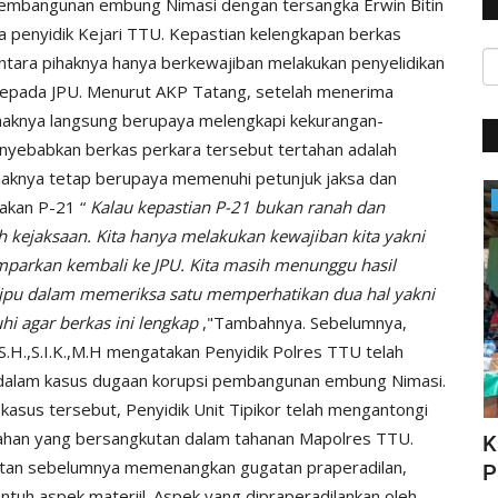
 pembangunan embung Nimasi dengan tersangka Erwin Bitin
sa penyidik Kejari TTU. Kepastian kelengkapan berkas
tara pihaknya hanya berkewajiban melakukan penyelidikan
kepada JPU. Menurut AKP Tatang, setelah menerima
pihaknya langsung berupaya melengkapi kekurangan-
nyebabkan berkas perkara tersebut tertahan adalah
ihaknya tetap berupaya memenuhi petunjuk jaksa dan
Satwil
takan P-21 “
Kalau kepastian P-21 bukan ranah dan
ah kejaksaan. Kita hanya melakukan kewajiban kita yakni
mparkan kembali ke JPU. Kita masih menunggu hasil
 jpu dalam memeriksa satu memperhatikan dua hal yakni
hi agar berkas ini lengkap
,"Tambahnya. Sebelumnya,
.H.,S.I.K.,M.H mengatakan Penyidik Polres TTU telah
 dalam kasus dugaan korupsi pembangunan embung Nimasi.
kasus tersebut, Penyidik Unit Tipikor telah mengantongi
enahan yang bersangkutan dalam tahanan Mapolres TTU.
HUT Polwan ke-76, Kapolri Apresiasi
K
tan sebelumnya memenangkan gugatan praperadilan,
N DI...
Prestasi yang Ditorehkan...
P
tuh aspek materiil. Aspek yang dipraperadilankan oleh