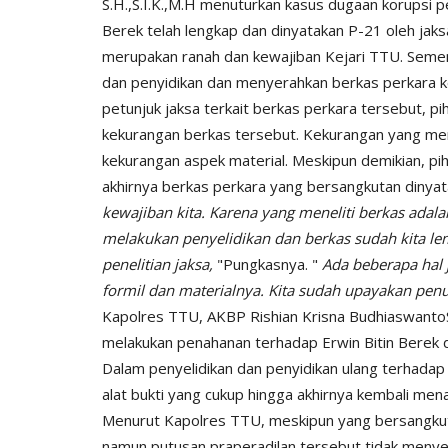
S.H.,S.I.K.,M.H menuturkan kasus dugaan korupsi
Berek telah lengkap dan dinyatakan P-21 oleh jak
merupakan ranah dan kewajiban Kejari TTU. Semen
dan penyidikan dan menyerahkan berkas perkara 
petunjuk jaksa terkait berkas perkara tersebut, 
kekurangan berkas tersebut. Kekurangan yang me
kekurangan aspek material. Meskipun demikian, p
Satwil
akhirnya berkas perkara yang bersangkutan dinya
kewajiban kita. Karena yang meneliti berkas adal
melakukan penyelidikan dan berkas sudah kita le
penelitian jaksa,
"Pungkasnya. "
Ada beberapa hal
formil dan materialnya. Kita sudah upayakan penu
Kapolres TTU, AKBP Rishian Krisna BudhiaswantoS
melakukan penahanan terhadap Erwin Bitin Berek
Dalam penyelidikan dan penyidikan ulang terhadap 
alat bukti yang cukup hingga akhirnya kembali m
 dengan teknik
BERIKAN RASA AMAN, POLSEK
Menurut Kapolres TTU, meskipun yang bersangku
..
MIOBAR LAKUKAN PENGAMANA
namun putusan praperadilan tersebut tidak menyen