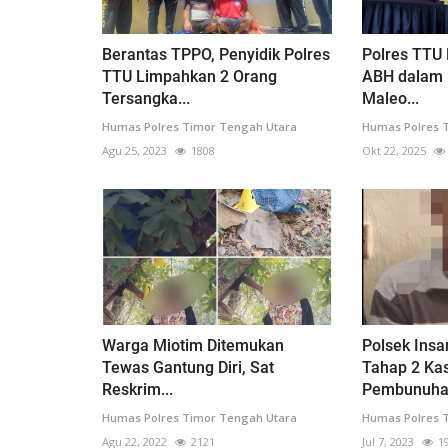
Berantas TPPO, Penyidik Polres
Polres TTU
TTU Limpahkan 2 Orang
ABH dalam 
Tersangka...
Maleo...
Humas Polres Timor Tengah Utara
Humas Polres 
Agu 25, 2023
1808
Okt 22, 2025
Warga Miotim Ditemukan
Polsek Insa
Tewas Gantung Diri, Sat
Tahap 2 Ka
Reskrim...
Pembunuhan
Humas Polres Timor Tengah Utara
Humas Polres 
Agu 22, 2022
2121
Jul 7, 2023
1