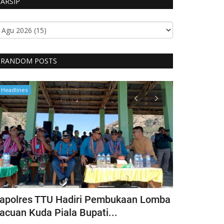
ARSIP
RANDOM POSTS
Headlines
Headlines
apolres TTU Hadiri Pembukaan Lomba
Pimpin Keg
acuan Kuda Piala Bupati...
Kapolres T