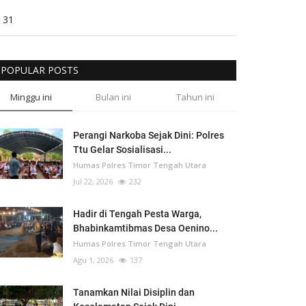
31
POPULAR POSTS
Minggu ini
Bulan ini
Tahun ini
Perangi Narkoba Sejak Dini: Polres
Ttu Gelar Sosialisasi...
Humas Polres Timor Tengah Utara
Jul 22, 2026
232
Hadir di Tengah Pesta Warga,
Bhabinkamtibmas Desa Oenino...
Humas Polres Timor Tengah Utara
Agu 1, 2026
137
Tanamkan Nilai Disiplin dan