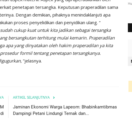
2344
Humas Polres Timor Tengah Utara
Okt 3, 2024
1289
Hu
terkait penetapan tersangka. Keputusan praperadilan sama
erinya. Dengan demikian, pihaknya menindaklanjuti apa
akukan proses penyelidikan dan penyidikan ulang. “
sudah cukup kuat untuk kita jadikan sebagai tersangka
ng bersangkutan terhitung mulai kemarin. Praperadilan
ga apa yang dinyatakan oleh hakim praperadilan ya kita
a prosedur formil tentang penetapan tersangkanya.
digugurkan,
”jelasnya.
YA
ARTIKEL SELANJUTNYA
BM
Jaminan Ekonomi Warga Lapeom: Bhabinkamtibmas
di
Dampingi Petani Lindungi Ternak dan...