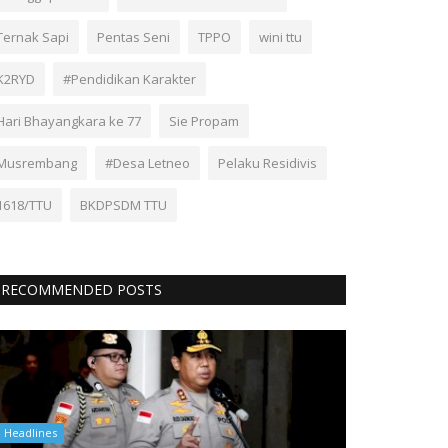
Ternak Sapi
Pentas Seni
TPPO
wini ttu
K2RYD
#Pendidikan Karakter
Hari Bhayangkara ke 77
Sie Propam
Musrembang
#Desa Letneo
Pelaku Residivis
1618/TTU
BKDPSDM TTU
RECOMMENDED POSTS
Headlines