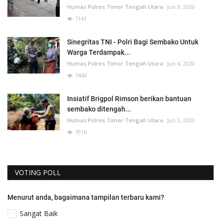
Humas Polres Timor Tengah Utara
Jun 9, 2020
7141
Sinegritas TNI - Polri Bagi Sembako Untuk
Warga Terdampak...
Humas Polres Timor Tengah Utara
Jun 4, 2020
7446
Insiatif Brigpol Rimson berikan bantuan
sembako ditengah...
Humas Polres Timor Tengah Utara
Jun 3, 2020
7916
VOTING POLL
Menurut anda, bagaimana tampilan terbaru kami?
Sangat Baik