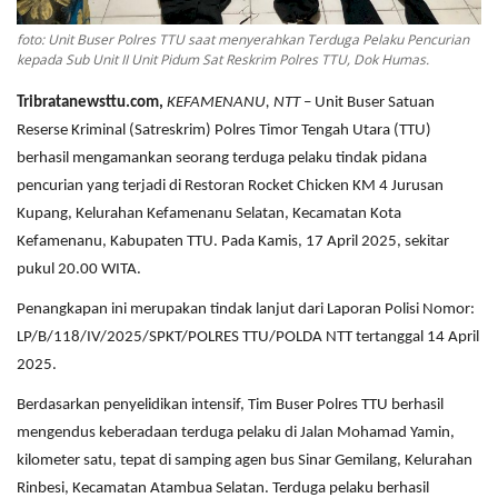
foto: Unit Buser Polres TTU saat menyerahkan Terduga Pelaku Pencurian
kepada Sub Unit II Unit Pidum Sat Reskrim Polres TTU, Dok Humas.
Tribratanewsttu.com,
KEFAMENANU, NTT
– Unit Buser Satuan
Reserse Kriminal (Satreskrim) Polres Timor Tengah Utara (TTU)
berhasil mengamankan seorang terduga pelaku tindak pidana
pencurian yang terjadi di Restoran Rocket Chicken KM 4 Jurusan
Kupang, Kelurahan Kefamenanu Selatan, Kecamatan Kota
Kefamenanu, Kabupaten TTU. Pada Kamis, 17 April 2025, sekitar
pukul 20.00 WITA.
Penangkapan ini merupakan tindak lanjut dari Laporan Polisi Nomor:
LP/B/118/IV/2025/SPKT/POLRES TTU/POLDA NTT tertanggal 14 April
2025.
Berdasarkan penyelidikan intensif, Tim Buser Polres TTU berhasil
mengendus keberadaan terduga pelaku di Jalan Mohamad Yamin,
kilometer satu, tepat di samping agen bus Sinar Gemilang, Kelurahan
Rinbesi, Kecamatan Atambua Selatan. Terduga pelaku berhasil