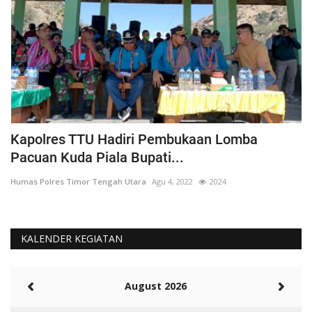
Kapolres TTU Hadiri Pembukaan Lomba
P
Pacuan Kuda Piala Bupati...
S
Humas Polres Timor Tengah Utara
Agu 4, 2022
2024
Hu
KALENDER KEGIATAN
August 2026