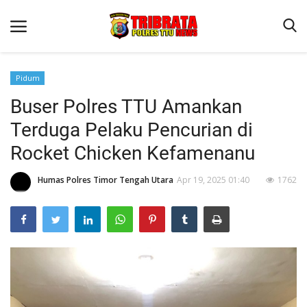
Pidum
Buser Polres TTU Amankan
Beranda
Terduga Pelaku Pencurian di
Terms & Conditions
Rocket Chicken Kefamenanu
Reskrim
Humas Polres Timor Tengah Utara
Apr 19, 2025 01:40
1762
Binkam
Lantas
OPINI