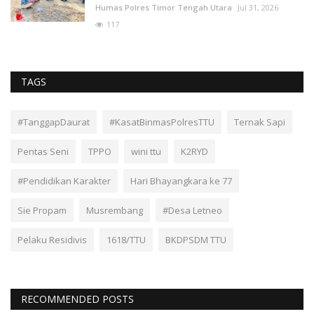
Humas Polres Timor Tengah Utara
Jul 31, 2026
117
TAGS
#TanggapDaurat
#KasatBinmasPolresTTU
Ternak Sapi
Pentas Seni
TPPO
wini ttu
K2RYD
#Pendidikan Karakter
Hari Bhayangkara ke 77
Sie Propam
Musrembang
#Desa Letneo
Pelaku Residivis
1618/TTU
BKDPSDM TTU
RECOMMENDED POSTS