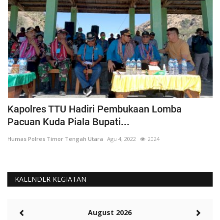
Kapolres TTU Hadiri Pembukaan Lomba
P
Pacuan Kuda Piala Bupati...
S
Humas Polres Timor Tengah Utara
Agu 4, 2022
2024
Hu
KALENDER KEGIATAN
August 2026