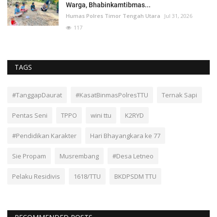
Warga, Bhabinkamtibmas...
Humas Polres Timor Tengah Utara
Jul 31, 2026
117
TAGS
#TanggapDaurat
#KasatBinmasPolresTTU
Ternak Sapi
Pentas Seni
TPPO
wini ttu
K2RYD
#Pendidikan Karakter
Hari Bhayangkara ke 77
Sie Propam
Musrembang
#Desa Letneo
Pelaku Residivis
1618/TTU
BKDPSDM TTU