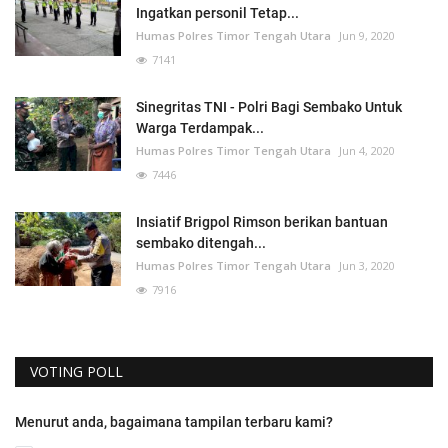
Ingatkan personil Tetap...
Humas Polres Timor Tengah Utara
Jun 9, 2020
7141
Sinegritas TNI - Polri Bagi Sembako Untuk
Warga Terdampak...
Humas Polres Timor Tengah Utara
Jun 4, 2020
7446
Insiatif Brigpol Rimson berikan bantuan
sembako ditengah...
Humas Polres Timor Tengah Utara
Jun 3, 2020
7916
VOTING POLL
Menurut anda, bagaimana tampilan terbaru kami?