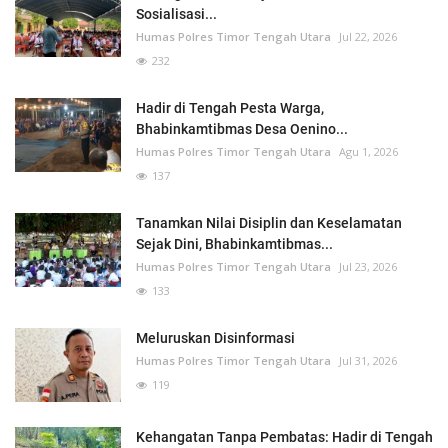
Sosialisasi...
Humas Polres Timor Tengah Utara
Jul 22, 2026
232
Hadir di Tengah Pesta Warga,
Bhabinkamtibmas Desa Oenino...
Humas Polres Timor Tengah Utara
Agu 1, 2026
137
Tanamkan Nilai Disiplin dan Keselamatan
Sejak Dini, Bhabinkamtibmas...
Humas Polres Timor Tengah Utara
Jul 23, 2026
133
Meluruskan Disinformasi
Humas Polres Timor Tengah Utara
Jul 31, 2026
119
Kehangatan Tanpa Pembatas: Hadir di Tengah