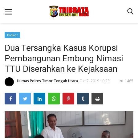
Pidkor
Dua Tersangka Kasus Korupsi
Beranda
Pembangunan Embung Nimasi
Terms & Conditions
TTU Diserahkan ke Kejaksaan
Reskrim
Humas Polres Timor Tengah Utara
Okt 7, 2019 10:23
1465
Binkam
Lantas
OPINI