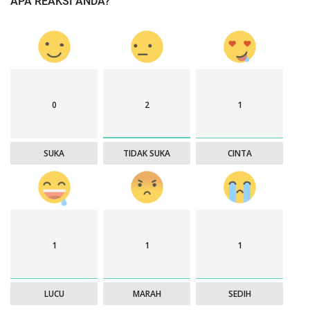
APA REAKSI ANDA?
0
2
1
SUKA
TIDAK SUKA
CINTA
1
1
1
LUCU
MARAH
SEDIH