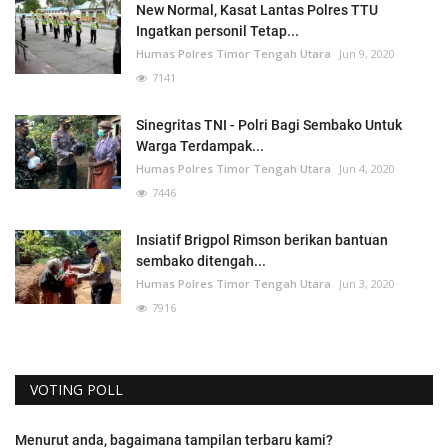
New Normal, Kasat Lantas Polres TTU
Ingatkan personil Tetap...
Humas Polres Timor Tengah Utara
Jun 9, 2020
7141
Sinegritas TNI - Polri Bagi Sembako Untuk
Warga Terdampak...
Humas Polres Timor Tengah Utara
Jun 4, 2020
7446
Insiatif Brigpol Rimson berikan bantuan
sembako ditengah...
Humas Polres Timor Tengah Utara
Jun 3, 2020
7916
VOTING POLL
Menurut anda, bagaimana tampilan terbaru kami?