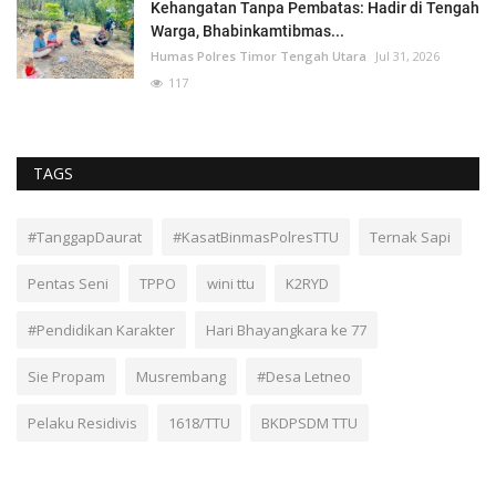
Kehangatan Tanpa Pembatas: Hadir di Tengah
Warga, Bhabinkamtibmas...
Humas Polres Timor Tengah Utara
Jul 31, 2026
117
TAGS
#TanggapDaurat
#KasatBinmasPolresTTU
Ternak Sapi
Pentas Seni
TPPO
wini ttu
K2RYD
#Pendidikan Karakter
Hari Bhayangkara ke 77
Sie Propam
Musrembang
#Desa Letneo
Pelaku Residivis
1618/TTU
BKDPSDM TTU