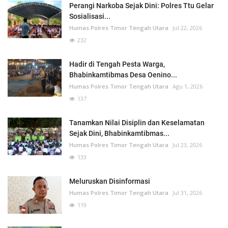
Perangi Narkoba Sejak Dini: Polres Ttu Gelar
Sosialisasi...
Humas Polres Timor Tengah Utara
Jul 22, 2026
232
Hadir di Tengah Pesta Warga,
Bhabinkamtibmas Desa Oenino...
Humas Polres Timor Tengah Utara
Agu 1, 2026
137
Tanamkan Nilai Disiplin dan Keselamatan
Sejak Dini, Bhabinkamtibmas...
Humas Polres Timor Tengah Utara
Jul 23, 2026
133
Meluruskan Disinformasi
Humas Polres Timor Tengah Utara
Jul 31, 2026
119