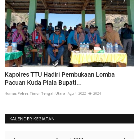
Kapolres TTU Hadiri Pembukaan Lomba
P
Pacuan Kuda Piala Bupati...
S
Humas Polres Timor Tengah Utara
Agu 4, 2022
2024
Hu
KALENDER KEGIATAN