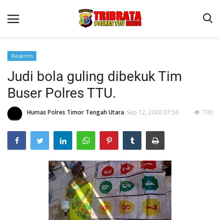
Reskrim
Judi bola guling dibekuk Tim
Beranda
Buser Polres TTU.
Terms & Conditions
Humas Polres Timor Tengah Utara
Sep 12, 2020 07:56
700
Reskrim
Binkam
Lantas
OPINI