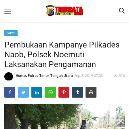
Satwil
Pembukaan Kampanye Pilkades
Beranda
Naob, Polsek Noemuti
Terms & Conditions
Laksanakan Pengamanan
Reskrim
Humas Polres Timor Tengah Utara
Sep 2, 2019 07:08
626
Binkam
Lantas
OPINI