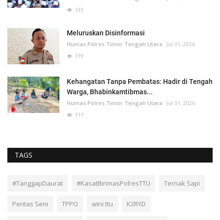
133
Meluruskan Disinformasi
Humas Polres Timor Tengah Utara
Jul 31, 2026
119
Kehangatan Tanpa Pembatas: Hadir di Tengah
Warga, Bhabinkamtibmas...
Humas Polres Timor Tengah Utara
Jul 31, 2026
117
TAGS
#TanggapDaurat
#KasatBinmasPolresTTU
Ternak Sapi
Pentas Seni
TPPO
wini ttu
K2RYD