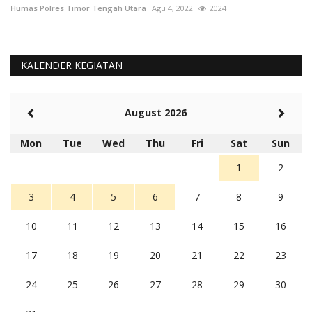
Humas Polres Timor Tengah Utara
Agu 4, 2022
2024
Hu
KALENDER KEGIATAN
August 2026
Mon
Tue
Wed
Thu
Fri
Sat
Sun
1
2
3
4
5
6
7
8
9
10
11
12
13
14
15
16
17
18
19
20
21
22
23
24
25
26
27
28
29
30