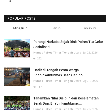
31
POPULAR POSTS
Minggu ini
Bulan ini
Tahun ini
Perangi Narkoba Sejak Dini: Polres Ttu Gelar
Sosialisasi...
Humas Polres Timor Tengah Utara
Jul 22, 2026
232
Hadir di Tengah Pesta Warga,
Bhabinkamtibmas Desa Oenino...
Humas Polres Timor Tengah Utara
Agu 1, 2026
137
Tanamkan Nilai Disiplin dan Keselamatan
Sejak Dini, Bhabinkamtibmas...
Humas Polres Timor Tengah Utara
Jul 23, 2026