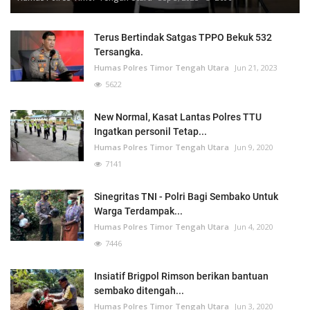
Terus Bertindak Satgas TPPO Bekuk 532
Tersangka.
Humas Polres Timor Tengah Utara
Jun 21, 2023
5622
New Normal, Kasat Lantas Polres TTU
Ingatkan personil Tetap...
Humas Polres Timor Tengah Utara
Jun 9, 2020
7141
Sinegritas TNI - Polri Bagi Sembako Untuk
Warga Terdampak...
Humas Polres Timor Tengah Utara
Jun 4, 2020
7446
Insiatif Brigpol Rimson berikan bantuan
sembako ditengah...
Humas Polres Timor Tengah Utara
Jun 3, 2020