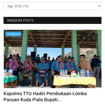
RANDOM POSTS
Headlines
Kapolres TTU Hadiri Pembukaan Lomba
P
Pacuan Kuda Piala Bupati...
S