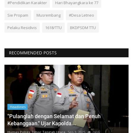
#Pendidikan Karakter
Hari Bhayangkara ke 77
Sie Propam
Musrembang
#Desa Letneo
Pelaku Residivis
1618/TTU
BKDPSDM TTU
RECOMMENDED POSTS
Headlines
"Pulanglah dengan Selamat dan Penuh
Kebanggaan." Ujar Kapolda...
Humas Polres Timor Tengah Utara
Sep 3, 2025
2606