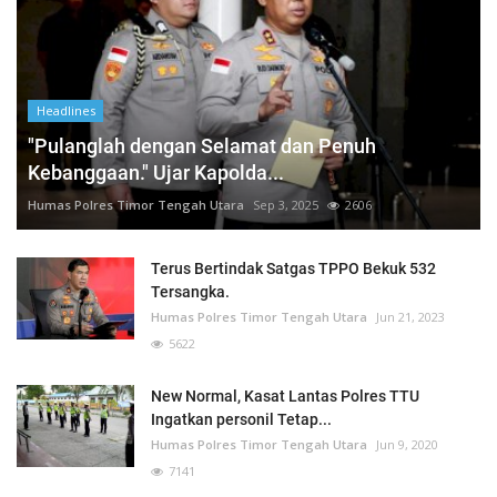
Headlines
"Pulanglah dengan Selamat dan Penuh
Kebanggaan." Ujar Kapolda...
Humas Polres Timor Tengah Utara
Sep 3, 2025
2606
Terus Bertindak Satgas TPPO Bekuk 532
Tersangka.
Humas Polres Timor Tengah Utara
Jun 21, 2023
5622
New Normal, Kasat Lantas Polres TTU
Ingatkan personil Tetap...
Humas Polres Timor Tengah Utara
Jun 9, 2020
7141