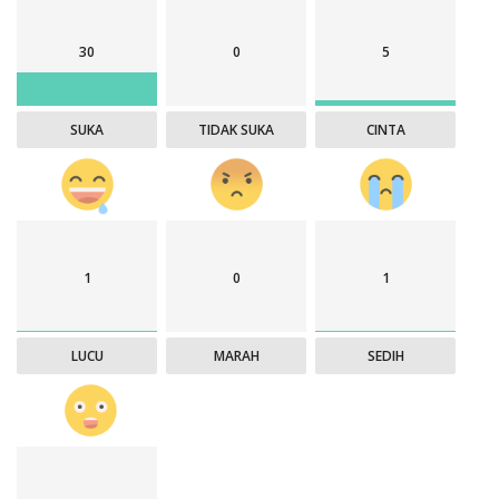
30
0
5
SUKA
TIDAK SUKA
CINTA
1
0
1
LUCU
MARAH
SEDIH