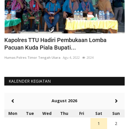
Kapolres TTU Hadiri Pembukaan Lomba
P
Pacuan Kuda Piala Bupati...
S
Humas Polres Timor Tengah Utara
Agu 4, 2022
2024
Hu
KALENDER KEGIATAN
August 2026
Mon
Tue
Wed
Thu
Fri
Sat
Sun
1
2