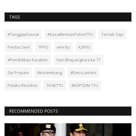
TAGS
#TanggapDaurat
#KasatBinmasPolresTTU
Ternak Sapi
Pentas Seni
TPPO
wini ttu
K2RYD
#Pendidikan Karakter
Hari Bhayangkara ke 77
Sie Propam
Musrembang
#Desa Letneo
Pelaku Residivis
1618/TTU
BKDPSDM TTU
RECOMMENDED POSTS