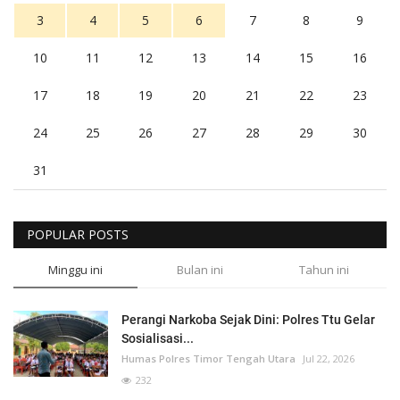
3
4
5
6
7
8
9
10
11
12
13
14
15
16
17
18
19
20
21
22
23
24
25
26
27
28
29
30
31
POPULAR POSTS
Minggu ini
Bulan ini
Tahun ini
Perangi Narkoba Sejak Dini: Polres Ttu Gelar
Sosialisasi...
Humas Polres Timor Tengah Utara
Jul 22, 2026
232