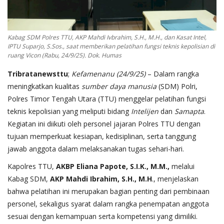
Kabag SDM Polres TTU, AKP Mahdi Ivbrahim, S.H., M.H., dan Kasat Intel,
IPTU Suparjo, S.Sos., saat memberikan pelatihan fungsi teknis kepolisian di
ruang Vicon (Rabu, 24/9/25). Dok. Humas
Tribratanewsttu
;
Kefamenanu (24/9/25)
– Dalam rangka
meningkatkan kualitas
sumber daya manusia
(SDM) Polri,
Polres Timor Tengah Utara (TTU) menggelar pelatihan fungsi
teknis kepolisian yang meliputi bidang
Intelijen
dan
Samapta
.
Kegiatan ini diikuti oleh personel jajaran Polres TTU dengan
tujuan memperkuat kesiapan, kedisiplinan, serta tanggung
jawab anggota dalam melaksanakan tugas sehari-hari.
Kapolres TTU,
AKBP Eliana Papote, S.I.K., M.M.,
melalui
Kabag SDM,
AKP Mahdi Ibrahim, S.H., M.H
., menjelaskan
bahwa pelatihan ini merupakan bagian penting dari pembinaan
personel, sekaligus syarat dalam rangka penempatan anggota
sesuai dengan kemampuan serta kompetensi yang dimiliki.