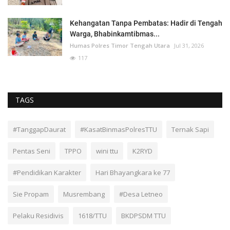
Kehangatan Tanpa Pembatas: Hadir di Tengah
Warga, Bhabinkamtibmas...
Humas Polres Timor Tengah Utara
Jul 31, 2026
117
TAGS
#TanggapDaurat
#KasatBinmasPolresTTU
Ternak Sapi
Pentas Seni
TPPO
wini ttu
K2RYD
#Pendidikan Karakter
Hari Bhayangkara ke 77
Sie Propam
Musrembang
#Desa Letneo
Pelaku Residivis
1618/TTU
BKDPSDM TTU