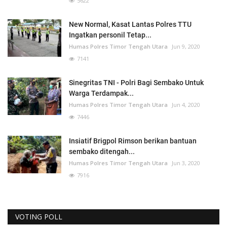
5622
New Normal, Kasat Lantas Polres TTU
Ingatkan personil Tetap...
Humas Polres Timor Tengah Utara
Jun 9, 2020
7141
Sinegritas TNI - Polri Bagi Sembako Untuk
Warga Terdampak...
Humas Polres Timor Tengah Utara
Jun 4, 2020
7446
Insiatif Brigpol Rimson berikan bantuan
sembako ditengah...
Humas Polres Timor Tengah Utara
Jun 3, 2020
7916
VOTING POLL