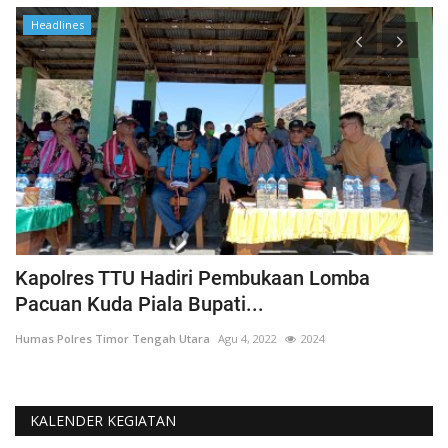
Headlines
Kapolres TTU Hadiri Pembukaan Lomba
P
Pacuan Kuda Piala Bupati...
S
Humas Polres Timor Tengah Utara
Agu 4, 2022
2024
Hu
KALENDER KEGIATAN