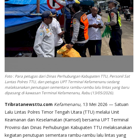
Foto : Para petugas dari Dinas Perhubungan Kabupaten TTU, Personil Sat
Lantas Polres TTU, dan petugas UPT Terminal Kefamenanu sedang
malaksanakan penutupan sementara rambu-rambu lalu lintas yang baru
dipasang di kawasan Terminal Kefamenanu, Rabu (13/05/2026).
Tribratanewsttu.com
Kefamenanu,
13 Mei 2026 — Satuan
Lalu Lintas Polres Timor Tengah Utara (TTU) melalui Unit
Keamanan dan Keselamatan (Kamsel) bersama UPT Terminal
Provinsi dan Dinas Perhubungan Kabupaten TTU melaksanakan
kegiatan penutupan sementara rambu-rambu lalu lintas yang