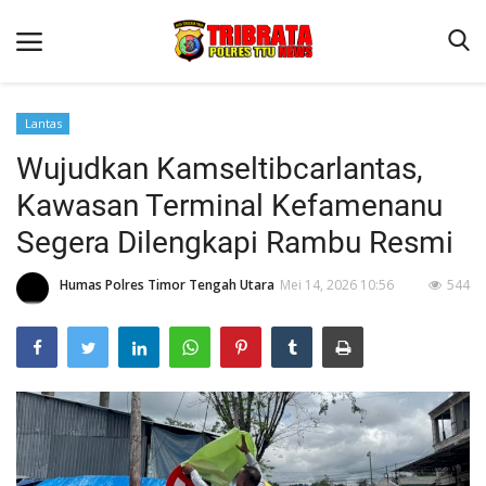
Lantas
Wujudkan Kamseltibcarlantas,
Beranda
Kawasan Terminal Kefamenanu
Terms & Conditions
Segera Dilengkapi Rambu Resmi
Reskrim
Humas Polres Timor Tengah Utara
Mei 14, 2026 10:56
544
Binkam
Lantas
OPINI