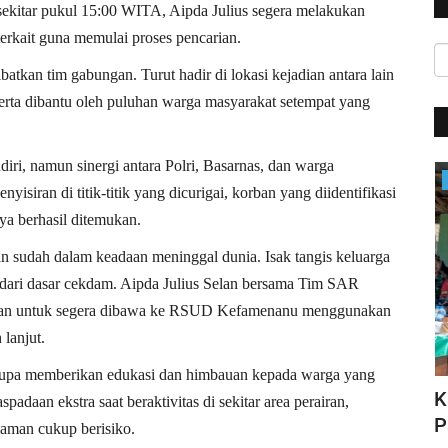
 sekitar pukul 15:00 WITA, Aipda Julius segera melakukan
terkait guna memulai proses pencarian.
atkan tim gabungan. Turut hadir di lokasi kejadian antara lain
rta dibantu oleh puluhan warga masyarakat setempat yang
diri, namun sinergi antara Polri, Basarnas, dan warga
Satwil
siran di titik-titik yang dicurigai, korban yang diidentifikasi
a berhasil ditemukan.
n sudah dalam keadaan meninggal dunia. Isak tangis keluarga
t dari dasar cekdam. Aipda Julius Selan bersama Tim SAR
ban untuk segera dibawa ke RSUD Kefamenanu menggunakan
lanjut.
ak lupa memberikan edukasi dan himbauan kepada warga yang
HUT Polwan ke-76, Kapolri Apresiasi
K
daan ekstra saat beraktivitas di sekitar area perairan,
N DI...
Prestasi yang Ditorehkan...
P
aman cukup berisiko.