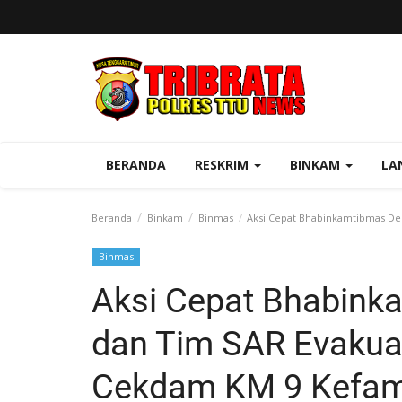
BERANDA
RESKRIM
BINKAM
LA
Beranda
Binkam
Binmas
Aksi Cepat Bhabinkamtibmas De
Binmas
Aksi Cepat Bhabink
dan Tim SAR Evakua
Cekdam KM 9 Kefa