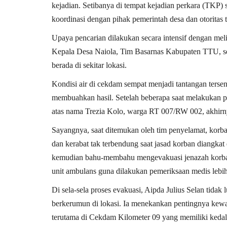
kejadian. Setibanya di tempat kejadian perkara (TKP)
koordinasi dengan pihak pemerintah desa dan otoritas 
Upaya pencarian dilakukan secara intensif dengan melib
Kepala Desa Naiola, Tim Basarnas Kabupaten TTU, se
berada di sekitar lokasi.
Kondisi air di cekdam sempat menjadi tantangan tersen
Satwil
membuahkan hasil. Setelah beberapa saat melakukan penyi
atas nama
Trezia Kolo
, warga RT 007/RW 002, akhirny
Sayangnya, saat ditemukan oleh tim penyelamat, korba
dan kerabat tak terbendung saat jasad korban diangka
kemudian bahu-membahu mengevakuasi jenazah kor
unit ambulans guna dilakukan pemeriksaan medis lebih 
Di sela-sela proses evakuasi, Aipda Julius Selan tid
 dengan teknik
BERIKAN RASA AMAN, POLSEK
berkerumun di lokasi. Ia menekankan pentingnya kewaspa
..
MIOBAR LAKUKAN PENGAMANA
terutama di Cekdam Kilometer 09 yang memiliki kedal