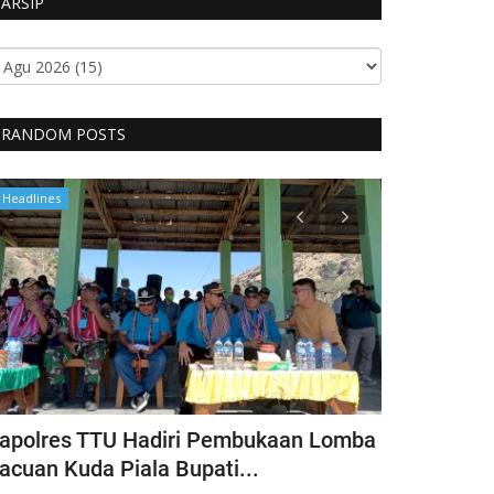
ARSIP
RANDOM POSTS
Headlines
Headlines
apolres TTU Hadiri Pembukaan Lomba
Pimpin Keg
acuan Kuda Piala Bupati...
Kapolres T