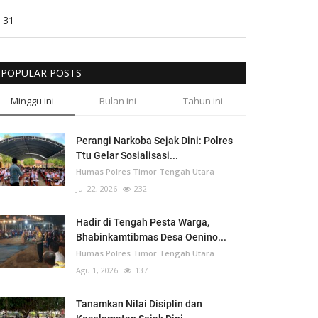
31
POPULAR POSTS
Minggu ini
Bulan ini
Tahun ini
Perangi Narkoba Sejak Dini: Polres
Ttu Gelar Sosialisasi...
Humas Polres Timor Tengah Utara
Jul 22, 2026
232
Hadir di Tengah Pesta Warga,
Bhabinkamtibmas Desa Oenino...
Humas Polres Timor Tengah Utara
Agu 1, 2026
137
Tanamkan Nilai Disiplin dan