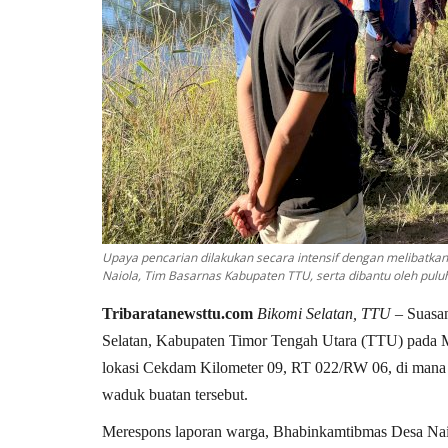
Upaya pencarian dilakukan secara intensif dengan melibatkan 
Naiola, Tim Basarnas Kabupaten TTU, serta dibantu oleh pulu
Tribaratanewsttu.com
Bikomi Selatan, TTU
– Suasan
Selatan, Kabupaten Timor Tengah Utara (TTU) pada Mi
lokasi Cekdam Kilometer 09, RT 022/RW 06, di mana se
waduk buatan tersebut.
Merespons laporan warga, Bhabinkamtibmas Desa Nai