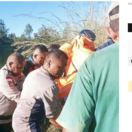
2344
Humas Polres Timor Tengah Utara
Okt 3, 2024
1289
Hu