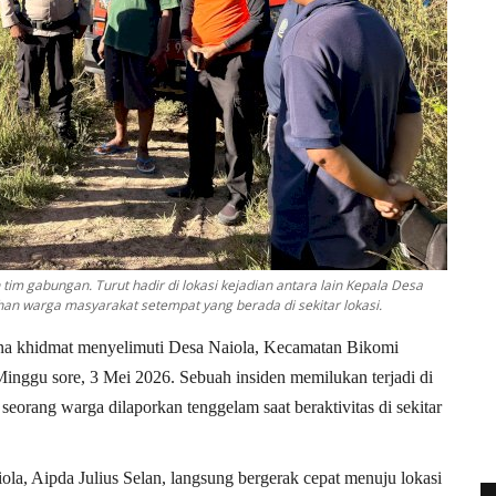
tim gabungan. Turut hadir di lokasi kejadian antara lain Kepala Desa
han warga masyarakat setempat yang berada di sekitar lokasi.
a khidmat menyelimuti Desa Naiola, Kecamatan Bikomi
nggu sore, 3 Mei 2026. Sebuah insiden memilukan terjadi di
orang warga dilaporkan tenggelam saat beraktivitas di sekitar
ola,
Aipda Julius Selan
, langsung bergerak cepat menuju lokasi