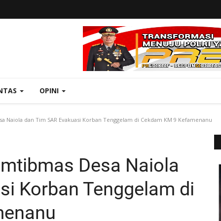
NTAS
OPINI
sa Naiola dan Tim SAR Evakuasi Korban Tenggelam di Cekdam KM 9 Kefamenanu
amtibmas Desa Naiola
si Korban Tenggelam di
menanu