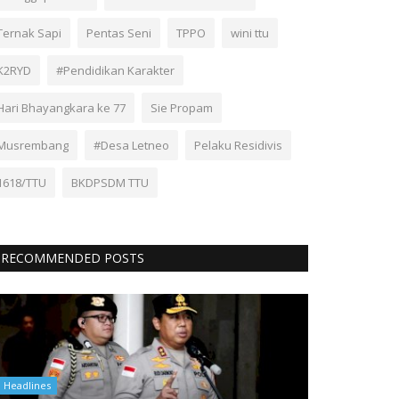
Ternak Sapi
Pentas Seni
TPPO
wini ttu
K2RYD
#Pendidikan Karakter
Hari Bhayangkara ke 77
Sie Propam
Musrembang
#Desa Letneo
Pelaku Residivis
1618/TTU
BKDPSDM TTU
RECOMMENDED POSTS
Headlines