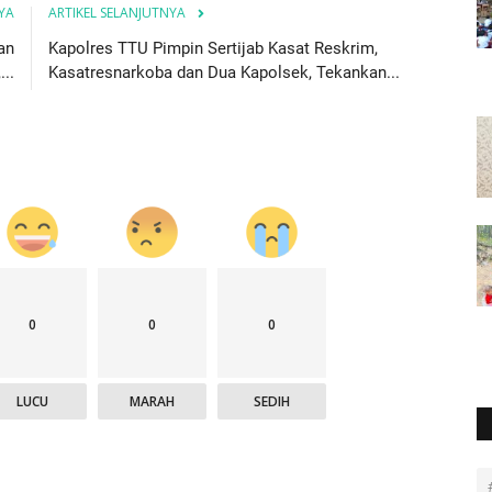
YA
ARTIKEL SELANJUTNYA
an
Kapolres TTU Pimpin Sertijab Kasat Reskrim,
...
Kasatresnarkoba dan Dua Kapolsek, Tekankan...
0
0
0
LUCU
MARAH
SEDIH