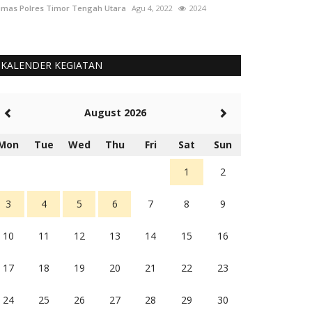
mas Polres Timor Tengah Utara
Agu 4, 2022
2024
Humas Polres Tim
KALENDER KEGIATAN
August 2026
Mon
Tue
Wed
Thu
Fri
Sat
Sun
1
2
3
4
5
6
7
8
9
10
11
12
13
14
15
16
17
18
19
20
21
22
23
24
25
26
27
28
29
30