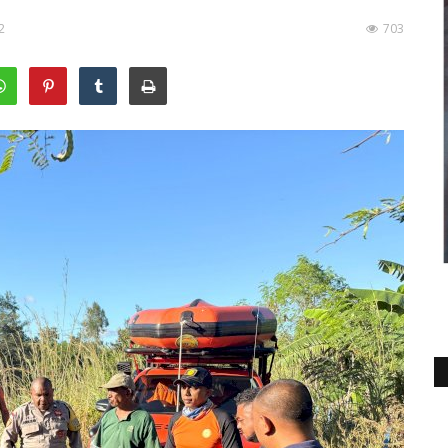
2
703