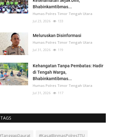
Keselamatan Sejak Dini,
Bhabinkamtibmas...
Humas Polres Timor Tengah Utara
Jul 23, 2026
133
Meluruskan Disinformasi
Humas Polres Timor Tengah Utara
Jul 31, 2026
119
Kehangatan Tanpa Pembatas: Hadir
di Tengah Warga,
Bhabinkamtibmas...
Humas Polres Timor Tengah Utara
Jul 31, 2026
117
TAGS
#TanggapDaurat
#KasatBinmasPolresTTU