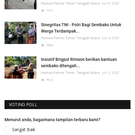
Humas Polres Timor Tengah Utara
Jun 9, 2020
7141
Sinegritas TNI - Polri Bagi Sembako Untuk
Warga Terdampak...
Humas Polres Timor Tengah Utara
Jun 4, 2020
7446
Insiatif Brigpol Rimson berikan bantuan
sembako ditengah...
Humas Polres Timor Tengah Utara
Jun 3, 2020
7916
VOTING POLL
Menurut anda, bagaimana tampilan terbaru kami?
Sangat Baik