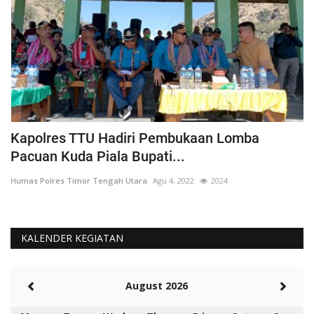
Kapolres TTU Hadiri Pembukaan Lomba
P
Pacuan Kuda Piala Bupati...
S
Humas Polres Timor Tengah Utara
Agu 4, 2022
2024
Hu
KALENDER KEGIATAN
August 2026