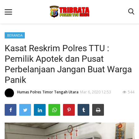
BERANDA
Kasat Reskrim Polres TTU :
Beranda
Pemilik Apotek dan Pusat
Terms & Conditions
Perbelanjaan Jangan Buat Warga
Reskrim
Panik
Binkam
Humas Polres Timor Tengah Utara
Mar 6, 2020 12:53
544
Lantas
OPINI