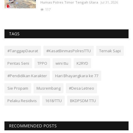
Humas Polres Timor Tengah Utara
Jul 31, 2026
117
TAGS
#TanggapDaurat
#KasatBinmasPolresTTU
Ternak Sapi
Pentas Seni
TPPO
wini ttu
K2RYD
#Pendidikan Karakter
Hari Bhayangkara ke 77
Sie Propam
Musrembang
#Desa Letneo
Pelaku Residivis
1618/TTU
BKDPSDM TTU
RECOMMENDED POSTS