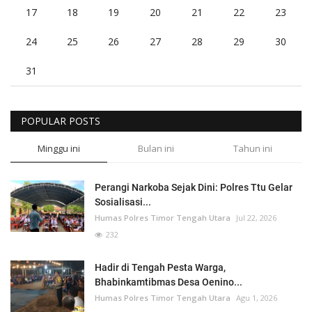
17
18
19
20
21
22
23
24
25
26
27
28
29
30
31
POPULAR POSTS
Minggu ini
Bulan ini
Tahun ini
Perangi Narkoba Sejak Dini: Polres Ttu Gelar
Sosialisasi...
Humas Polres Timor Tengah Utara
Jul 22, 2026
232
Hadir di Tengah Pesta Warga,
Bhabinkamtibmas Desa Oenino...
Humas Polres Timor Tengah Utara
Agu 1, 2026