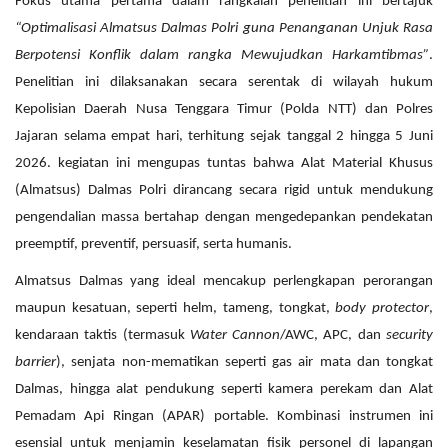
Fokus utama pertama dalam rangkaian penelitian ini bertajuk
“Optimalisasi Almatsus Dalmas Polri guna Penanganan Unjuk Rasa
Berpotensi Konflik dalam rangka Mewujudkan Harkamtibmas”
.
Penelitian ini dilaksanakan secara serentak di wilayah hukum
Kepolisian Daerah Nusa Tenggara Timur (Polda NTT) dan Polres
Jajaran selama empat hari, terhitung sejak tanggal 2 hingga 5 Juni
2026. kegiatan ini mengupas tuntas bahwa Alat Material Khusus
(Almatsus) Dalmas Polri dirancang secara rigid untuk mendukung
pengendalian massa bertahap dengan mengedepankan pendekatan
preemptif, preventif, persuasif, serta humanis.
Almatsus Dalmas yang ideal mencakup perlengkapan perorangan
maupun kesatuan, seperti helm, tameng, tongkat,
body protector
,
kendaraan taktis (termasuk
Water Cannon
/AWC, APC, dan
security
barrier
), senjata non-mematikan seperti gas air mata dan tongkat
Dalmas, hingga alat pendukung seperti kamera perekam dan Alat
Pemadam Api Ringan (APAR) portable. Kombinasi instrumen ini
esensial untuk menjamin keselamatan fisik personel di lapangan