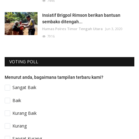
7446
Insiatif Brigpol Rimson berikan bantuan
sembako ditengah...
Humas Polres Timor Tengah Utara
Jun 3, 2020
7916
VOTING POLL
Menurut anda, bagaimana tampilan terbaru kami?
Sangat Baik
Baik
Kurang Baik
Kurang
Sangat Kurang