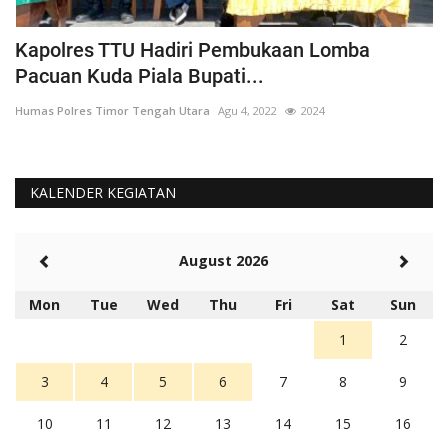
Kapolres TTU Hadiri Pembukaan Lomba
P
Pacuan Kuda Piala Bupati...
S
Humas Polres Timor Tengah Utara
Agu 4, 2022
2024
Hu
KALENDER KEGIATAN
August 2026
Mon
Tue
Wed
Thu
Fri
Sat
Sun
1
2
3
4
5
6
7
8
9
10
11
12
13
14
15
16