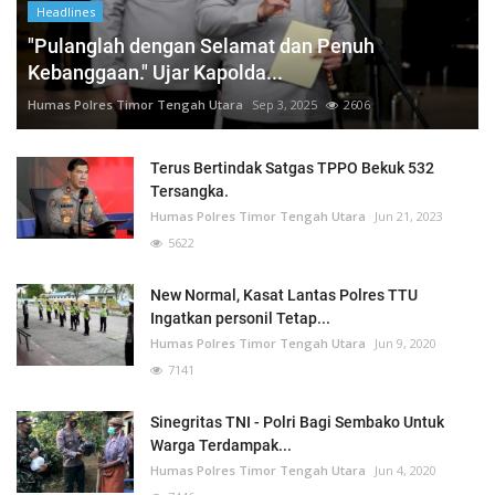
Headlines
"Pulanglah dengan Selamat dan Penuh
Kebanggaan." Ujar Kapolda...
Humas Polres Timor Tengah Utara
Sep 3, 2025
2606
Terus Bertindak Satgas TPPO Bekuk 532
Tersangka.
Humas Polres Timor Tengah Utara
Jun 21, 2023
5622
New Normal, Kasat Lantas Polres TTU
Ingatkan personil Tetap...
Humas Polres Timor Tengah Utara
Jun 9, 2020
7141
Sinegritas TNI - Polri Bagi Sembako Untuk
Warga Terdampak...
Humas Polres Timor Tengah Utara
Jun 4, 2020