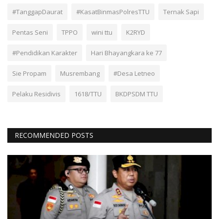
#TanggapDaurat
#KasatBinmasPolresTTU
Ternak Sapi
Pentas Seni
TPPO
wini ttu
K2RYD
#Pendidikan Karakter
Hari Bhayangkara ke 77
Sie Propam
Musrembang
#Desa Letneo
Pelaku Residivis
1618/TTU
BKDPSDM TTU
RECOMMENDED POSTS